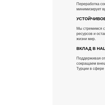
Переработка со
минимизирует в
УСТОЙЧИВО
Мы стремимся с
ресурсов и ост
жизни мир.
ВКЛАД В Н
Поддерживая от
сокращаем внеш
Турции в сфере