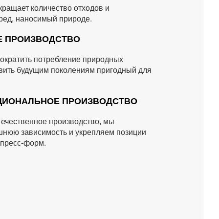
кращает количество отходов и
ред, наносимый природе.
Е ПРОИЗВОДСТВО
ократить потребление природных
авить будущим поколениям пригодный для
АЦИОНАЛЬНОЕ ПРОИЗВОДСТВО
ечественное производство, мы
нюю зависимость и укрепляем позиции
 пресс-форм.